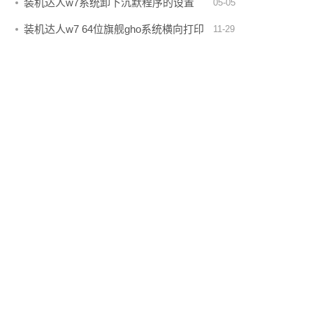
装机达人w7系统卸下沉默程序的设置
05-05
技…
装机达人w7 64位旗舰gho系统横向打印
11-29
w…