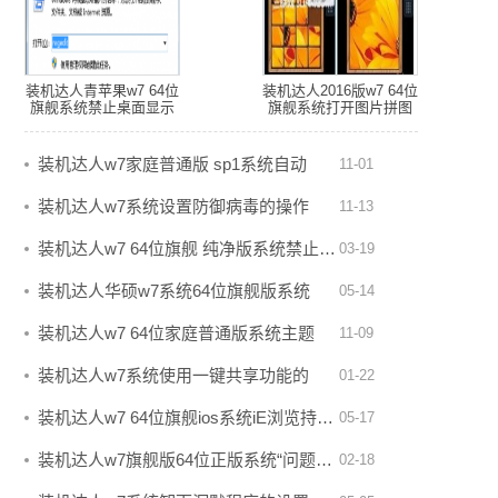
装机达人青苹果w7 64位
装机达人2016版w7 64位
旗舰系统禁止桌面显示
旗舰系统打开图片拼图
图标的详细技巧
板的步骤
装机达人w7家庭普通版 sp1系统自动
11-01
安…
装机达人w7系统设置防御病毒的操作
11-13
方…
装机达人w7 64位旗舰 纯净版系统禁止…
03-19
装机达人华硕w7系统64位旗舰版系统
05-14
扫…
装机达人w7 64位家庭普通版系统主题
11-09
包…
装机达人w7系统使用一键共享功能的
01-22
操…
装机达人w7 64位旗舰ios系统iE浏览持…
05-17
装机达人w7旗舰版64位正版系统“问题…
02-18